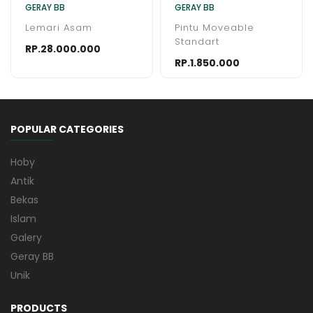
GERAY BB
GERAY BB
Lemari Asam
Pintu Moveable
Standart
RP.28.000.000
RP.1.850.000
POPULAR CATEGORIES
Hoby
Antik
Bekas
Islam
Galery
Geray BB
Unik
PRODUCTS