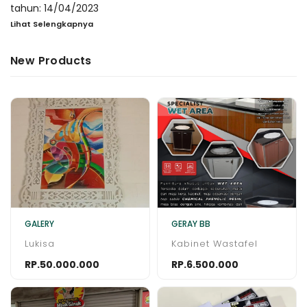
tahun: 14/04/2023
Bahan/media : canvas & Aclirik Deskripsi : 'Sejatinya hidup
Lihat Selengkapnya
hanya menunggu waktu sholat'
New Products
GALERY
GERAY BB
Lukisa
Kabinet Wastafel
RP.50.000.000
RP.6.500.000